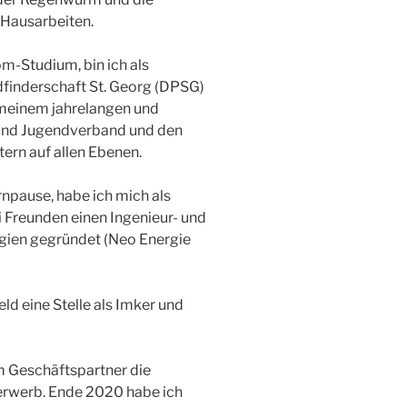
 Hausarbeiten.
m-Studium, bin ich als
finderschaft St. Georg (DPSG)
 meinem jahrelangen und
 und Jugendverband und den
rn auf allen Ebenen.
rnpause, habe ich mich als
i Freunden einen Ingenieur- und
gien gegründet (Neo Energie
eld eine Stelle als Imker und
 Geschäftspartner die
rwerb. Ende 2020 habe ich