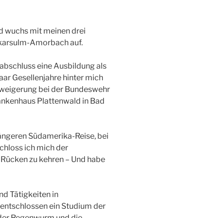
nd wuchs mit meinen drei
ckarsulm-Amorbach auf.
bschluss eine Ausbildung als
aar Gesellenjahre hinter mich
rweigerung bei der Bundeswehr
rankenhaus Plattenwald in Bad
längeren Südamerika-Reise, bei
schloss ich mich der
 Rücken zu kehren – Und habe
nd Tätigkeiten in
 entschlossen ein Studium der
 der Regenwurm und die