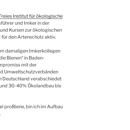
reies Institut für ökologische
tsführer und Imker in der
n und Kursen zur ökologischen
 für den Artenschutz aktiv.
nem damaligen Imkerkollegen
die Bienen“ in Baden-
mpromiss mit der
und Umweltschutzverbänden
n Deutschland verabschiedet
e und 30-40% Ökolandbau bis
ei proBiene, bin ich im Aufbau
.