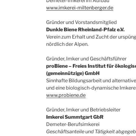
Demeter-Imkerei im Aufbau
www.imkerei-miltenberger.de
Gründer und Vorstandsmitglied
Dunkle Biene Rheinland-Pfalz e.V.
Verein zum Erhalt und Zucht der urspüng
nördlich der Alpen.
Gründer, Imker und Geschäftsführer
proBiene – Freies Institut für ökolog
(gemeinnützige) GmbH
Sinnhafte Bildungsarbeit und alternativ
und eine biologisch-dynamische Imkerei
www.probiene.de
Gründer, Imker und Betriebsleiter
Imkerei Summtgart GbR
Demeter-Berufsimkerei
Geschäftsanteile und Tätigkeit abgege